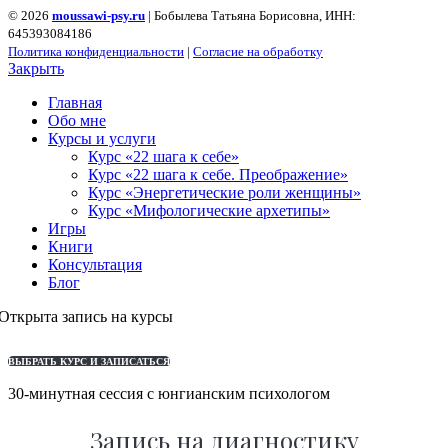
© 2026
moussawi-psy.ru
| Бобылева Татьяна Борисовна, ИНН:
645393084186
Политика конфиденциальности
|
Согласие на обработку
Закрыть
Главная
Обо мне
Курсы и услуги
Курс «22 шага к себе»
Курс «22 шага к себе. Преображение»
Курс «Энергетические роли женщины»
Курс «Мифологические архетипы»
Игры
Книги
Консультация
Блог
Открыта запись на курсы
ВЫБРАТЬ КУРС И ЗАПИСАТЬСЯ
30-минутная сессия с юнгианским психологом
Запись на диагностику