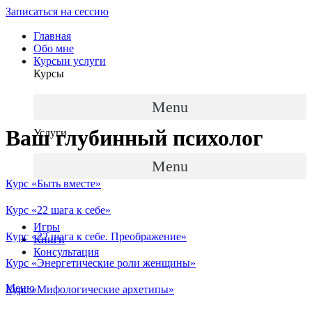
Записаться на сессию
Главная
Обо мне
Курсы
и услуги
Курсы
Menu
Ваш глубинный психолог
Услуги
Menu
Курс «Быть вместе»
Курс «22 шага к себе»
Игры
Курс «22 шага к себе. Преображение»
Книги
Консультация
Курс «Энергетические роли женщины»
Меню
Курс «Мифологические архетипы»