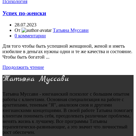
Психология
Успех по-женски
28.07.2023
От
Татьяна Муссави
0
комментарии
Для того чтобы быть успешной женщиной, женой и иметь
изобилие в деньгах нужны одни и те же качества и состояние.
Чтобы быть богатой ...
Продолжить чтение
Татьяна Муссави - юнгианский психолог с большим опытом
работы с клиентами. Основная специализация на работе с
архетипами, теневым "Я", анализом снов и другими
юнгианскими концепциями. В своей работе Татьяна помогает
клиентам понимать себя, преодолевать различные проблемы,
менять жизнь к лучшему. Все программы Татьяны
терапевтически-развивающие, а это значит что личностный
рост обеспечен.