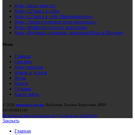
Курс «Быть вместе»
Курс «22 шага к себе»
Курс «22 шага к себе. Преображение»
Курс «Энергетические роли женщины»
Курс «Мифологические архетипы»
Курс «Родовые сценарии, архетипы Отца и Матери»
Меню
Главная
Обо мне
Консультация
Курсы и услуги
Игры
Книги
Отзывы
Карта сайта
© 2026
moussawi-psy.ru
| Бобылева Татьяна Борисовна, ИНН:
645393084186
Политика конфиденциальности
|
Согласие на обработку
Закрыть
Главная