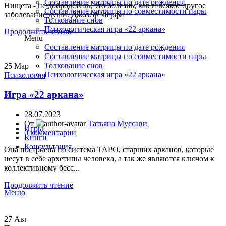
Составление матрицы по дате рождения
Нищета - не добродетель, это болезнь, как и всякое другое
Составление матрицы по совместимости пары
заболевание души. Джозеф Мерфи
Толкование снов
Психологическая игра «22 аркана»
Продолжить чтение
Menu
Составление матрицы по дате рождения
Составление матрицы по совместимости пары
Толкование снов
25
Мар
Психологическая игра «22 аркана»
Психология
Игра «22 аркана»
28.07.2023
От
Татьяна Муссави
Игры
0
комментарии
Книги
Консультация
Она построена по система ТАРО, старших арканов, которые
несут в себе архетипы человека, а так же являются ключом к
коллективному бесс...
Продолжить чтение
Меню
27
Авг